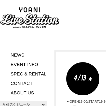
NEWS
EVENT INFO
SPEC & RENTAL
4 / 13
水
CONTACT
ABOUT US
▼OPEN19:00/START19:3
月別 スケジュール