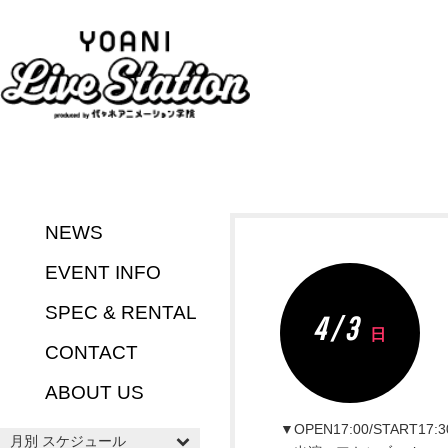
NEWS
EVENT INFO
SPEC & RENTAL
4 / 3
日
CONTACT
ABOUT US
▼OPEN17:00/START17:3
月別 スケジュール