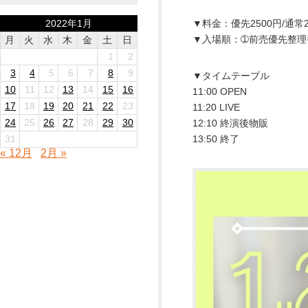
2022年1月
▼料金：優先2500円/通常20
▼入場順：➀前売優先整理
月
火
水
木
金
土
日
1
2
3
4
5
6
7
8
9
▼タイムテーブル
10
11
12
13
14
15
16
11:00 OPEN
17
18
19
20
21
22
23
11:20 LIVE
24
25
26
27
28
29
30
12:10 終演後物販
31
13:50 終了
« 12月
2月 »