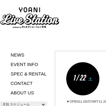
NEWS
EVENT INFO
SPEC & RENTAL
1 / 22
土
CONTACT
ABOUT US
▼OPEN11:00/START11:2
月別 スケジュール