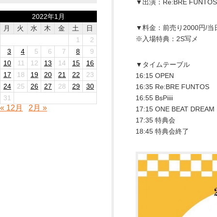
▼出演：Re:BRE FUNTOS/Bs
2022年1月
▼料金：前売り2000円/当日
月
火
水
木
金
土
日
※入場特典：2S写メ
1
2
3
4
5
6
7
8
9
10
11
12
13
14
15
16
▼タイムテーブル
17
18
19
20
21
22
23
16:15 OPEN
24
25
26
27
28
29
30
16:35 Re:BRE FUNTOS
31
16:55 BsPiiii
« 12月
2月 »
17:15 ONE BEAT DREAM
17:35 特典会
18:45 特典会終了