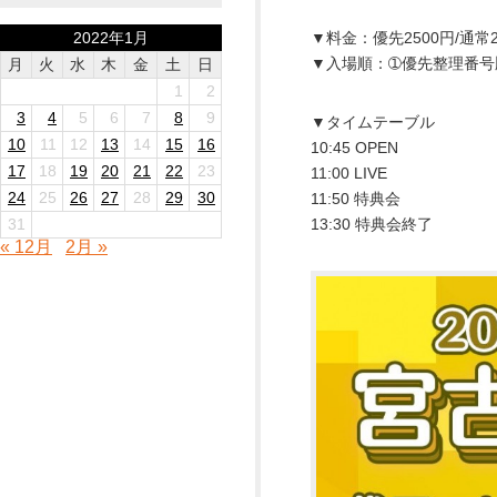
2022年1月
▼料金：優先2500円/通常2
▼入場順：➀優先整理番号
月
火
水
木
金
土
日
1
2
3
4
5
6
7
8
9
▼タイムテーブル
10
11
12
13
14
15
16
10:45 OPEN
17
18
19
20
21
22
23
11:00 LIVE
24
25
26
27
28
29
30
11:50 特典会
31
13:30 特典会終了
« 12月
2月 »