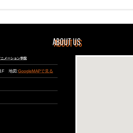
ABOUT US
々木アニメーション学院
B1F 地図:
GoogleMAPで見る