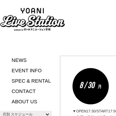
NEWS
EVENT INFO
SPEC & RENTAL
8 / 30
月
CONTACT
ABOUT US
▼OPEN17:30/START17:5
月別 スケジュール