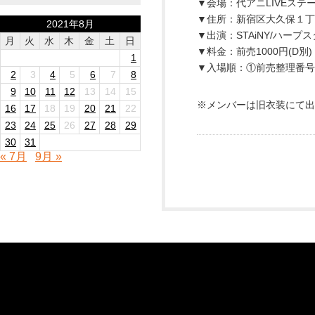
▼会場：代アニLIVEステ
▼住所：新宿区大久保１丁目
2021年8月
▼出演：STAiNY/ハープス
月
火
水
木
金
土
日
▼料金：前売1000円(D別)
1
▼入場順：①前売整理番号
2
3
4
5
6
7
8
9
10
11
12
13
14
15
※メンバーは旧衣装にて出
16
17
18
19
20
21
22
23
24
25
26
27
28
29
30
31
« 7月
9月 »