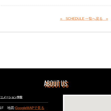
» SCHEDULE 一覧へ戻る «
ABOUT US
々木アニメーション学院
B1F 地図:
GoogleMAPで見る