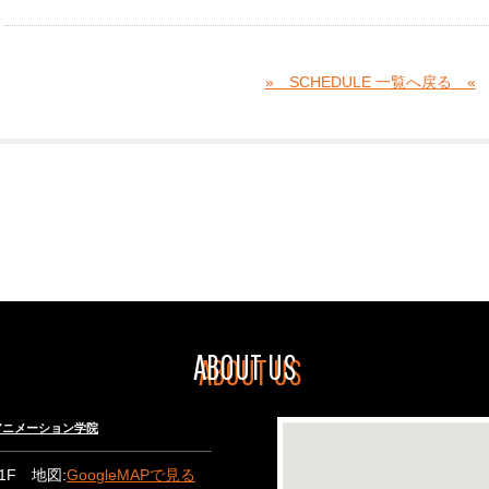
» SCHEDULE 一覧へ戻る «
ABOUT US
々木アニメーション学院
B1F 地図:
GoogleMAPで見る