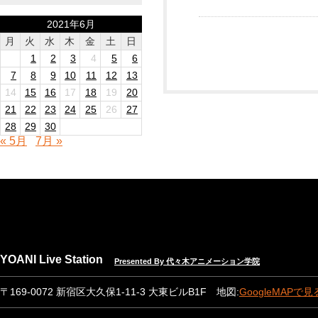
2021年6月
月
火
水
木
金
土
日
1
2
3
4
5
6
7
8
9
10
11
12
13
14
15
16
17
18
19
20
21
22
23
24
25
26
27
28
29
30
« 5月
7月 »
YOANI Live Station
Presented By 代々木アニメーション学院
〒169-0072 新宿区大久保1-11-3 大東ビルB1F 地図:
GoogleMAPで見