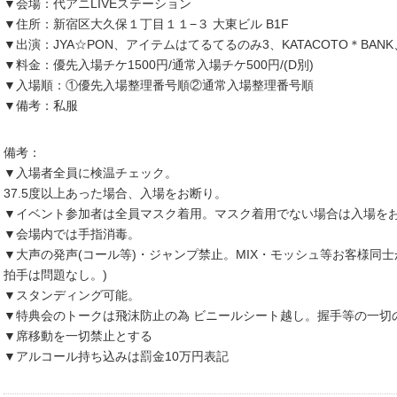
▼会場：代アニLIVEステーション
▼住所：新宿区大久保１丁目１１−３ 大東ビル B1F
▼出演：JYA☆PON、アイテムはてるてるのみ3、KATACOTO＊BAN
▼料金：優先入場チケ1500円/通常入場チケ500円/(D別)
▼入場順：①優先入場整理番号順②通常入場整理番号順
▼備考：私服
備考：
▼入場者全員に検温チェック。
37.5度以上あった場合、入場をお断り。
▼イベント参加者は全員マスク着用。マスク着用でない場合は入場を
▼会場内では手指消毒。
▼大声の発声(コール等)・ジャンプ禁止。MIX・モッシュ等お客様同
拍手は問題なし。)
▼スタンディング可能。
▼特典会のトークは飛沫防止の為 ビニールシート越し。握手等の一切
▼席移動を一切禁止とする
▼アルコール持ち込みは罰金10万円表記