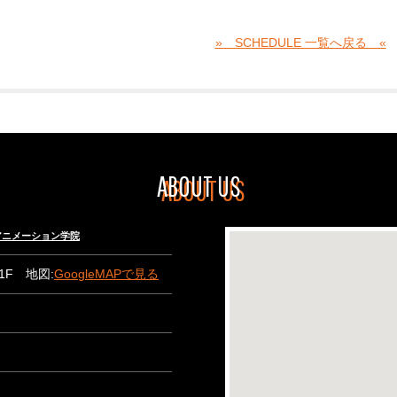
» SCHEDULE 一覧へ戻る «
ABOUT US
々木アニメーション学院
B1F 地図:
GoogleMAPで見る