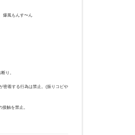
K、爆風もんす〜ん
お断り。
士が密着する行為は禁止。(振りコピや
の接触を禁止。