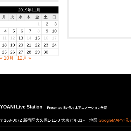
2019年11月
月
火
水
木
金
土
日
1
2
3
4
5
6
7
8
9
10
11
12
13
14
15
16
17
18
19
20
21
22
23
24
25
26
27
28
29
30
« 10月
12月 »
YOANI Live Station
Presented By 代々木アニメーション学院
〒169-0072 新宿区大久保1-11-3 大東ビルB1F 地図:
GoogleMAPで見