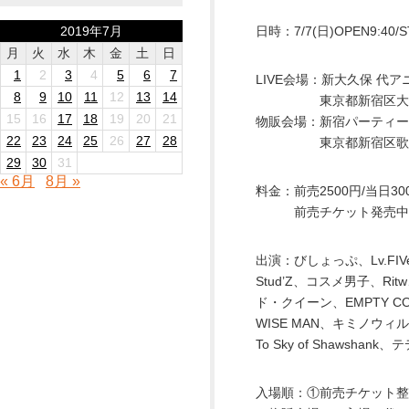
2019年7月
日時：7/7(日)OPEN9:40/S
月
火
水
木
金
土
日
1
2
3
4
5
6
7
LIVE会場：新大久保 代ア
8
9
10
11
12
13
14
東京都新宿区大久保1-
15
16
17
18
19
20
21
物販会場：新宿パーティース
22
23
24
25
26
27
28
東京都新宿区歌舞伎町１
29
30
31
« 6月
8月 »
料金：前売2500円/当日300
前売チケット発売中！：https:/
出演：びしょっぷ、Lv.FIVe
Stud’Z、コスメ男子、Rit
ド・クイーン、EMPTY C
WISE MAN、キミノウィルス
To Sky of Shawshan
入場順：①前売チケット整