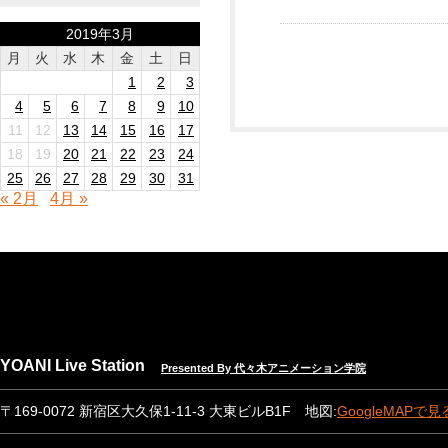
2019年3月
月
火
水
木
金
土
日
1
2
3
4
5
6
7
8
9
10
11
12
13
14
15
16
17
18
19
20
21
22
23
24
25
26
27
28
29
30
31
« 2月
4月 »
YOANI Live Station
Presented By 代々木アニメーション学院
〒169-0072 新宿区大久保1-11-3 大東ビルB1F 地図:
GoogleMAPで見