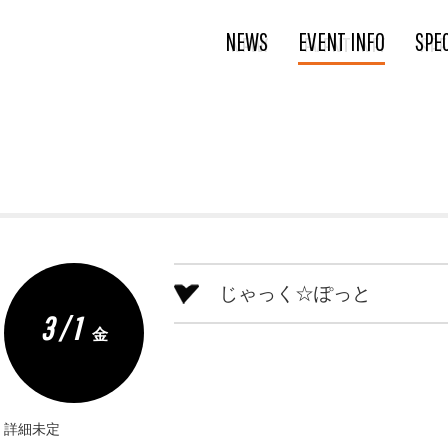
NEWS
EVENT INFO
SPE
じゃっく☆ぽっと
3 / 1
金
詳細未定