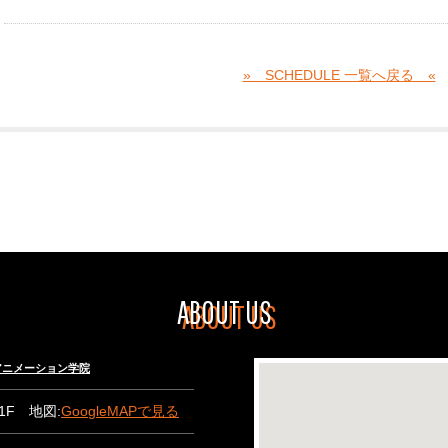
» SCHEDULE 一覧へ戻る «
ABOUT US
々木アニメーション学院
B1F 地図:
GoogleMAPで見る