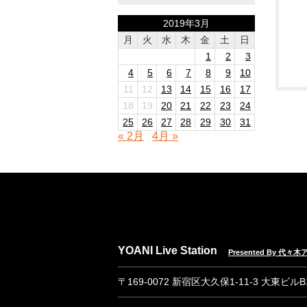
2019年3月
月
火
水
木
金
土
日
1
2
3
4
5
6
7
8
9
10
11
12
13
14
15
16
17
18
19
20
21
22
23
24
25
26
27
28
29
30
31
« 2月
4月 »
YOANI Live Station
Presented By 代
〒169-0072 新宿区大久保1-11-3 大東ビル