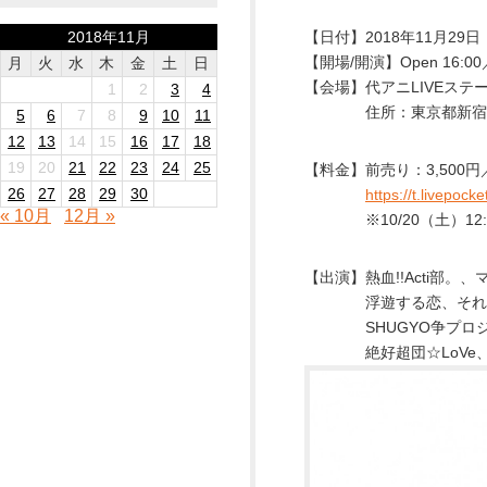
2018年11月
【日付】2018年11月29
【開場/開演】Open 16:00／S
月
火
水
木
金
土
日
【会場】代アニLIVEステ
1
2
3
4
住所：東京都新宿区大久保
5
6
7
8
9
10
11
12
13
14
15
16
17
18
19
20
21
22
23
24
25
【料金】前売り：3,500円
26
27
28
29
30
https://t.livepock
« 10月
12月 »
※10/20（土）12:
【出演】熱血!!Acti部。
浮遊する恋、それは。、F
SHUGYO争プロジェク
絶好超団☆LoVe、TER