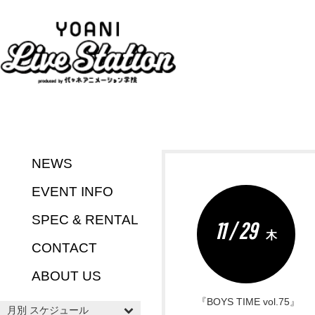
NEWS
EVENT INFO
SPEC & RENTAL
11 / 29
木
CONTACT
ABOUT US
『BOYS TIME vol.75』
月別 スケジュール