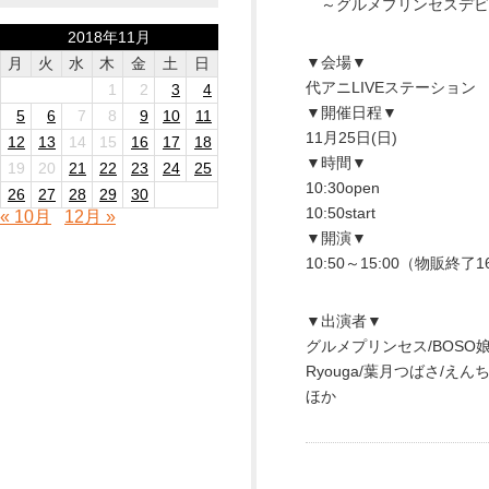
～グルメプリンセスデビューS
2018年11月
▼会場▼
月
火
水
木
金
土
日
代アニLIVEステーション
1
2
3
4
▼開催日程▼
5
6
7
8
9
10
11
11月25日(日)
12
13
14
15
16
17
18
▼時間▼
19
20
21
22
23
24
25
10:30open
26
27
28
29
30
10:50start
« 10月
12月 »
▼開演▼
10:50～15:00（物販終了1
▼出演者▼
グルメプリンセス/BOSO娘/
Ryouga/葉月つばさ/え
ほか