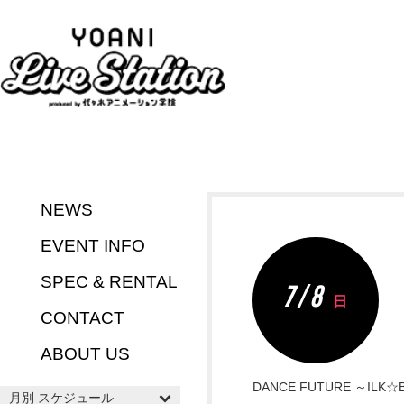
NEWS
EVENT INFO
SPEC & RENTAL
7 / 8
日
CONTACT
ABOUT US
DANCE FUTURE ～ILK☆B
月別 スケジュール