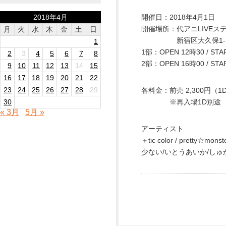
2018年4月
開催日：2018年4月1日
開催場所：代アニLIVEス
月
火
水
木
金
土
日
新宿区大久保1-11-
1
1部：OPEN 12時30 / STA
2
3
4
5
6
7
8
2部：OPEN 16時00 / STA
9
10
11
12
13
14
15
16
17
18
19
20
21
22
23
24
25
26
27
28
29
各料金：前売 2,300円（1D
30
※再入場1D別途
« 3月
5月 »
アーティスト
＋tic color / pret
少ない/いとうあいか/しゅが