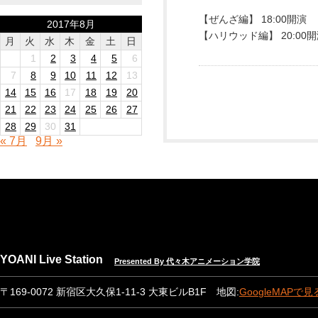
【ぜんざ編】 18:00開演
2017年8月
【ハリウッド編】 20:00
月
火
水
木
金
土
日
1
2
3
4
5
6
7
8
9
10
11
12
13
14
15
16
17
18
19
20
21
22
23
24
25
26
27
28
29
30
31
« 7月
9月 »
YOANI Live Station
Presented By 代々木アニメーション学院
〒169-0072 新宿区大久保1-11-3 大東ビルB1F 地図:
GoogleMAPで見