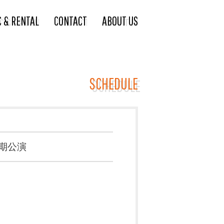
C & RENTAL
CONTACT
ABOUT US
SCHEDULE
定期公演