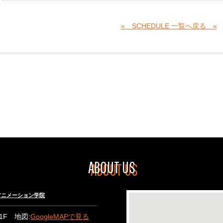
» SCHEDULE 一覧へ戻る «
ABOUT US
々木アニメーション学院
B1F 地図:
GoogleMAPで見る