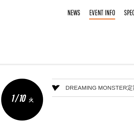
NEWS
EVENT INFO
SPE
DREAMING MONSTER
1 / 10
火