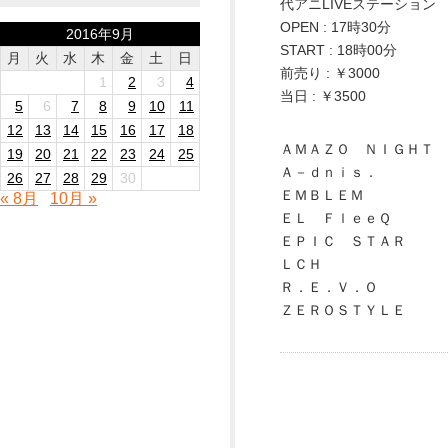
代アニLIVEステーション
OPEN : 17時30分
2016年9月
START : 18時00分
月
火
水
木
金
土
日
前売り : ￥3000
1
2
3
4
当日 : ￥3500
5
6
7
8
9
10
11
12
13
14
15
16
17
18
ＡＭＡＺＯ ＮＩＧＨＴ
19
20
21
22
23
24
25
Ａ－ｄｎｉｓ．
26
27
28
29
30
ＥＭＢＬＥＭ
« 8月
10月 »
ＥＬ ＦｌｅｅＱ
ＥＰＩＣ ＳＴＡＲ
ＬＣＨ
Ｒ．Ｅ．Ｖ．Ｏ
ＺＥＲＯＳＴＹＬＥ