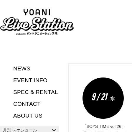
NEWS
EVENT INFO
SPEC & RENTAL
9 / 21
水
CONTACT
ABOUT US
「BOYS TIME vol.26」
月別 スケジュール