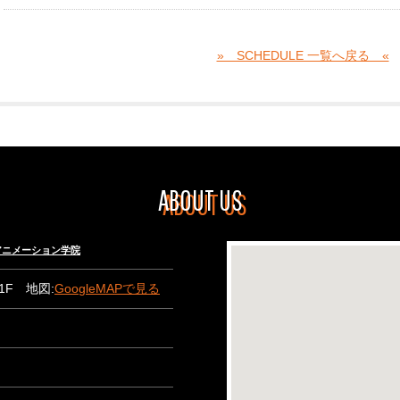
» SCHEDULE 一覧へ戻る «
ABOUT US
々木アニメーション学院
B1F 地図:
GoogleMAPで見る