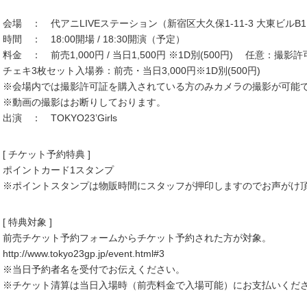
会場 ： 代アニLIVEステーション（新宿区大久保1-11-3 大東ビルB1
時間 ： 18:00開場 / 18:30開演（予定）
料金 ： 前売1,000円 / 当日1,500円 ※1D別(500円) 任意：撮影許
チェキ3枚セット入場券：前売・当日3,000円※1D別(500円)
※会場内では撮影許可証を購入されている方のみカメラの撮影が可能
※動画の撮影はお断りしております。
出演 ： TOKYO23’Girls
[ チケット予約特典 ]
ポイントカード1スタンプ
※ポイントスタンプは物販時間にスタッフが押印しますのでお声がけ
[ 特典対象 ]
前売チケット予約フォームからチケット予約された方が対象。
http://www.tokyo23gp.jp/event.html#3
※当日予約者名を受付でお伝えください。
※チケット清算は当日入場時（前売料金で入場可能）にお支払いくだ