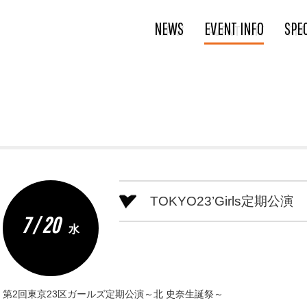
NEWS
EVENT INFO
SPE
TOKYO23’Girls定期公演
7 / 20
水
第2回東京23区ガールズ定期公演～北 史奈生誕祭～