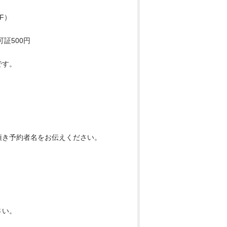
F）
可証500円
です。
頂き予約者名をお伝えください。
さい。