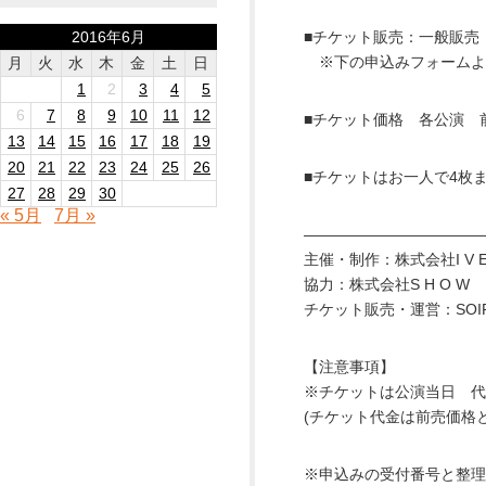
2016年6月
■チケット販売：一般販売
※下の申込みフォームよ
月
火
水
木
金
土
日
1
2
3
4
5
6
7
8
9
10
11
12
■チケット価格 各公演 前売
13
14
15
16
17
18
19
20
21
22
23
24
25
26
■チケットはお一人で4枚
27
28
29
30
« 5月
7月 »
————————————
主催・制作：株式会社I V 
協力：株式会社S H O W
チケット販売・運営：SOIRE
【注意事項】
※チケットは公演当日 代
(チケット代金は前売価格
※申込みの受付番号と整理