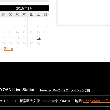
2015年1月
月
火
水
木
金
土
日
1
2
3
4
5
6
7
8
9
10
11
12
13
14
15
16
17
18
19
20
21
22
23
24
25
26
27
28
29
30
31
2月 »
YOANI Live Station
Presented By 代々木アニメーション学院
〒169-0072 新宿区大久保1-11-3 大東ビルB1F 地図:
GoogleMAPで見